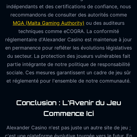
indépendants et des certifications de confiance, nous
recommandons de consulter des autorités comme
MGA (Malta Gaming Authority)
ou des auditeurs
techniques comme eCOGRA. La conformité
réglementaire d'Alexander Casino est maintenue à jour
en permanence pour refléter les évolutions législatives
du secteur. La protection des joueurs vulnérables fait
partie intégrante de notre politique de responsabilité
sociale. Ces mesures garantissent un cadre de jeu sûr
et réglementé pour l'ensemble de notre communauté.
Conclusion : L'Avenir du Jeu
Commence Ici
Alexander Casino n'est pas juste un autre site de jeu ;
c'est une plateforme évolutive tournée vers le futur. En