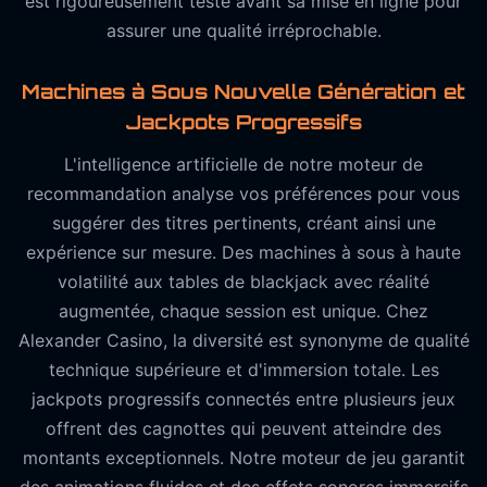
est rigoureusement testé avant sa mise en ligne pour
assurer une qualité irréprochable.
Machines à Sous Nouvelle Génération et
Jackpots Progressifs
L'intelligence artificielle de notre moteur de
recommandation analyse vos préférences pour vous
suggérer des titres pertinents, créant ainsi une
expérience sur mesure. Des machines à sous à haute
volatilité aux tables de blackjack avec réalité
augmentée, chaque session est unique. Chez
Alexander Casino, la diversité est synonyme de qualité
technique supérieure et d'immersion totale. Les
jackpots progressifs connectés entre plusieurs jeux
offrent des cagnottes qui peuvent atteindre des
montants exceptionnels. Notre moteur de jeu garantit