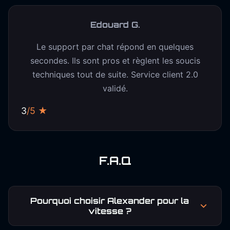
Edouard G.
Le support par chat répond en quelques
secondes. Ils sont pros et règlent les soucis
techniques tout de suite. Service client 2.0
validé.
3
/5 ★
F.A.Q
Pourquoi choisir Alexander pour la
vitesse ?