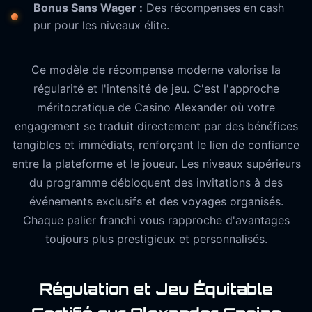
Bonus Sans Wager :
Des récompenses en cash
pur pour les niveaux élite.
Ce modèle de récompense moderne valorise la
régularité et l'intensité de jeu. C'est l'approche
méritocratique de Casino Alexander où votre
engagement se traduit directement par des bénéfices
tangibles et immédiats, renforçant le lien de confiance
entre la plateforme et le joueur. Les niveaux supérieurs
du programme débloquent des invitations à des
événements exclusifs et des voyages organisés.
Chaque palier franchi vous rapproche d'avantages
toujours plus prestigieux et personnalisés.
Régulation et Jeu Équitable