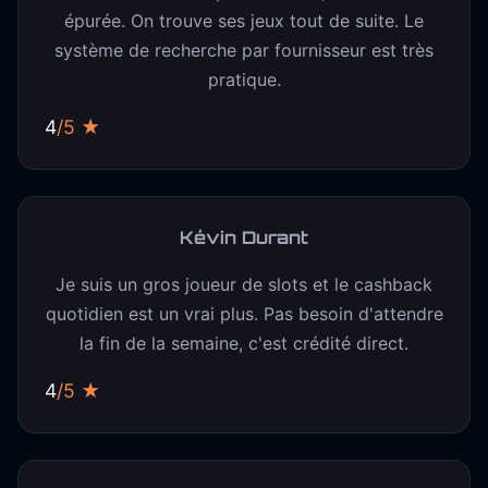
épurée. On trouve ses jeux tout de suite. Le
système de recherche par fournisseur est très
pratique.
4
/5 ★
Kévin Durant
Je suis un gros joueur de slots et le cashback
quotidien est un vrai plus. Pas besoin d'attendre
la fin de la semaine, c'est crédité direct.
4
/5 ★