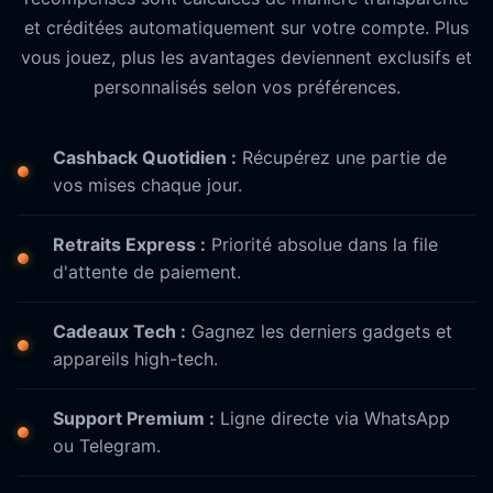
et créditées automatiquement sur votre compte. Plus
vous jouez, plus les avantages deviennent exclusifs et
personnalisés selon vos préférences.
Cashback Quotidien :
Récupérez une partie de
vos mises chaque jour.
Retraits Express :
Priorité absolue dans la file
d'attente de paiement.
Cadeaux Tech :
Gagnez les derniers gadgets et
appareils high-tech.
Support Premium :
Ligne directe via WhatsApp
ou Telegram.