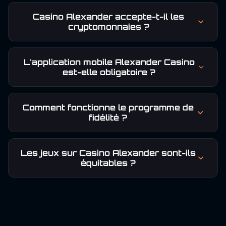
Notre infrastructure cloud garantit une
navigation sans latence et des chargements de
Casino Alexander accepte-t-il les
jeux instantanés, même sur mobile. C'est
cryptomonnaies ?
l'expérience la plus fluide du marché.
Oui, Alexander est un casino entièrement
Crypto-Friendly. Déposez et retirez en Bitcoin,
L'application mobile Alexander Casino
Ethereum, USDT et plus, sans frais et avec une
est-elle obligatoire ?
confidentialité accrue.
Non, Alexander Casino utilise la technologie
PWA (Progressive Web App). Vous jouez
Comment fonctionne le programme de
directement depuis votre navigateur avec la
fidélité ?
même performance qu'une application native,
C'est entièrement automatique. Chaque mise
sans rien télécharger.
génère des points en temps réel que vous
Les jeux sur Casino Alexander sont-ils
pouvez échanger dans la boutique Alexander
équitables ?
contre du cash ou des bonus sans wager. Plus
Absolument. Alexander utilise des RNG certifiés
vous jouez, plus votre niveau de fidélité
et la technologie blockchain pour assurer une
progresse et débloque des récompenses
transparence totale et vérifiable de chaque tour
exclusives.
de jeu. Des audits indépendants garantissent