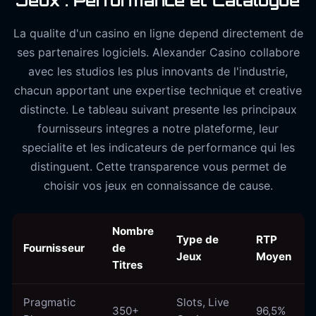
Jeux : Performance et Catalogue
La qualite d'un casino en ligne depend directement de
ses partenaires logiciels. Alexander Casino collabore
avec les studios les plus innovants de l'industrie,
chacun apportant une expertise technique et creative
distincte. Le tableau suivant presente les principaux
fournisseurs integres a notre plateforme, leur
specialite et les indicateurs de performance qui les
distinguent. Cette transparence vous permet de
choisir vos jeux en connaissance de cause.
Nombre
Type de
RTP
Fournisseur
de
Jeux
Moyen
Titres
Pragmatic
Slots, Live
350+
96,5%