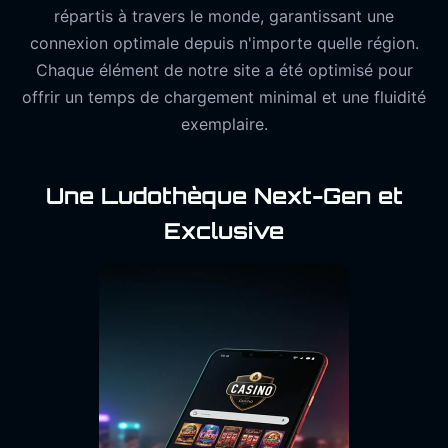
répartis à travers le monde, garantissant une
connexion optimale depuis n'importe quelle région.
Chaque élément de notre site a été optimisé pour
offrir un temps de chargement minimal et une fluidité
exemplaire.
Une Ludothèque Next-Gen et
Exclusive