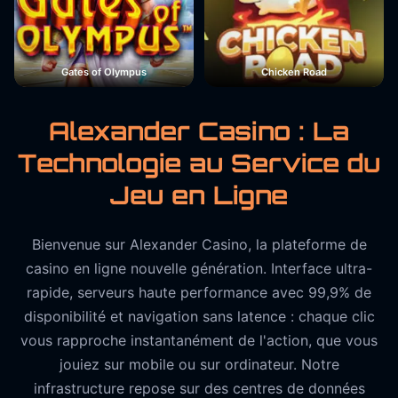
Gates of Olympus
Chicken Road
Alexander Casino : La
Technologie au Service du
Jeu en Ligne
Bienvenue sur Alexander Casino, la plateforme de
casino en ligne nouvelle génération. Interface ultra-
rapide, serveurs haute performance avec 99,9% de
disponibilité et navigation sans latence : chaque clic
vous rapproche instantanément de l'action, que vous
jouiez sur mobile ou sur ordinateur. Notre
infrastructure repose sur des centres de données