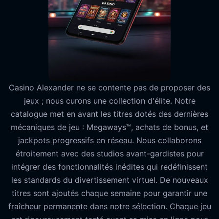
Casino Alexander ne se contente pas de proposer des
jeux ; nous curons une collection d'élite. Notre
catalogue met en avant les titres dotés des dernières
mécaniques de jeu : Megaways™, achats de bonus, et
jackpots progressifs en réseau. Nous collaborons
étroitement avec des studios avant-gardistes pour
intégrer des fonctionnalités inédites qui redéfinissent
les standards du divertissement virtuel. De nouveaux
titres sont ajoutés chaque semaine pour garantir une
fraîcheur permanente dans notre sélection. Chaque jeu