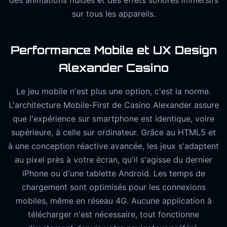
des animations fluides et des effets sonores immersifs
sur tous les appareils.
Performance Mobile et UX Design
Alexander Casino
Le jeu mobile n'est plus une option, c'est la norme.
L'architecture Mobile-First de Casino Alexander assure
que l'expérience sur smartphone est identique, voire
supérieure, à celle sur ordinateur. Grâce au HTML5 et
à une conception réactive avancée, les jeux s'adaptent
au pixel près à votre écran, qu'il s'agisse du dernier
iPhone ou d'une tablette Android. Les temps de
chargement sont optimisés pour les connexions
mobiles, même en réseau 4G. Aucune application à
télécharger n'est nécessaire, tout fonctionne