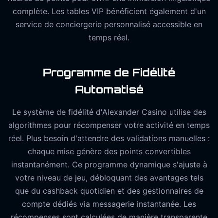
complète. Les tables VIP bénéficient également d'un
service de conciergerie personnalisé accessible en
temps réel.
Programme de Fidélité
Automatisé
Le système de fidélité d'Alexander Casino utilise des
algorithmes pour récompenser votre activité en temps
réel. Plus besoin d'attendre des validations manuelles :
chaque mise génère des points convertibles
instantanément. Ce programme dynamique s'ajuste à
votre niveau de jeu, débloquant des avantages tels
que du cashback quotidien et des gestionnaires de
compte dédiés via messagerie instantanée. Les
récompenses sont calculées de manière transparente