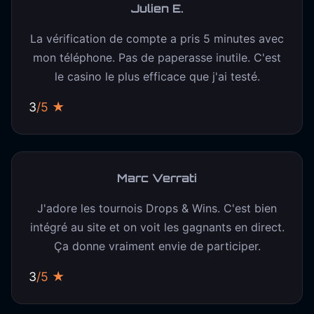
Julien E.
La vérification de compte a pris 5 minutes avec
mon téléphone. Pas de paperasse inutile. C'est
le casino le plus efficace que j'ai testé.
3
/5 ★
Marc Verrati
J'adore les tournois Drops & Wins. C'est bien
intégré au site et on voit les gagnants en direct.
Ça donne vraiment envie de participer.
3
/5 ★