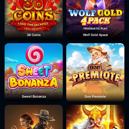
36 Coins
Wolf Gold 4pack
Sweet Bonanza
Don Premiote